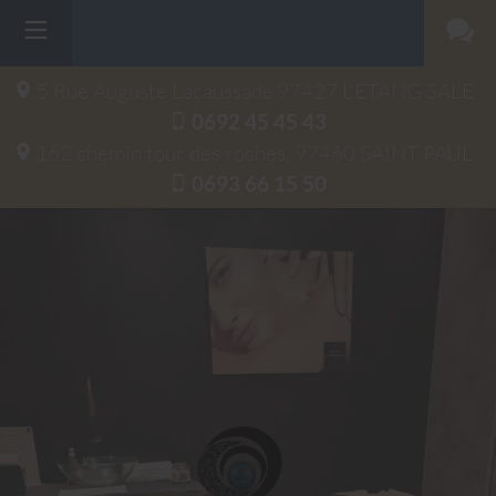
5 Rue Auguste Lacaussade
97427
L'ETANG SALE
0692 45 45 43
162 chemin tour des roches, 97460 SAINT PAUL
0693 66 15 50